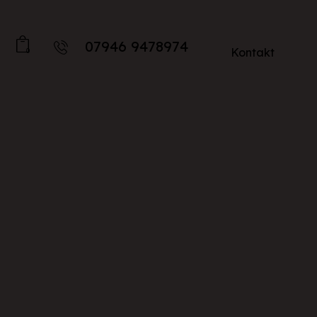
07946 9478974
Kontakt
0