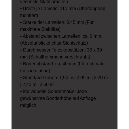
verzinkte Stahllamellen
• Breite je Lamelle: 115 mm (Überlappend
montiert)
• Stärke der Lamellen: 0,45 mm (Für
maximale Stabilität)
• Abstand zwischen Lamellen: ca. 0 mm
(Absolut blickdichter Sichtschutz)
• Durchmesser Teleskopstützen: 30 x 30
mm (Schallhemmend verschraubt)
• Bodenabstand: ca. 40 mm (Für optimale
Luftzirkulation)
• Standard-Höhen: 1,90 m | 2,05 m | 2,20 m
| 2,40 m | 2,60 m
• Individuelle Sondermaße: Jede
gewünschte Sonderhöhe auf Anfrage
möglich