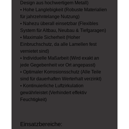
Design aus hochwertigem Metall)
• Hohe Langlebigkeit (Robuste Materialien
für jahrzehntelange Nutzung)
• Nahezu überall einsetzbar (Flexibles
System für Altbau, Neubau & Tiefgaragen)
• Maximale Sicherheit (Hoher
Einbruchschutz, da alle Lamellen fest
vernietet sind)
• Individuelle Maßarbeit (Wird exakt an
jede Gegebenheit vor Ort angepasst)
• Optimaler Korrosionsschutz (Alle Teile
sind für dauerhaften Werterhalt verzinkt)
• Kontinuierliche Luftzirkulation
gewährleistet (Verhindert effektiv
Feuchtigkeit)
Einsatzbereiche: