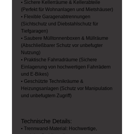
• Sichere Kellerräume & Kellerabteile
(Perfekt für Wohnanlagen und Mietshäuser)
• Flexible Garagenabtrennungen
(Sichtschutz und Diebstahlschutz für
Tiefgaragen)
• Saubere Mülltonnenboxen & Müllräume
(Abschließbarer Schutz vor unbefugter
Nutzung)
• Praktische Fahrradräume (Sichere
Einlagerung von hochwertigen Fahrrädern
und E-Bikes)
• Geschützte Technikräume &
Heizungsanlagen (Schutz vor Manipulation
und unbefugtem Zugriff)
Technische Details:
• Trennwand-Material: Hochwertige,