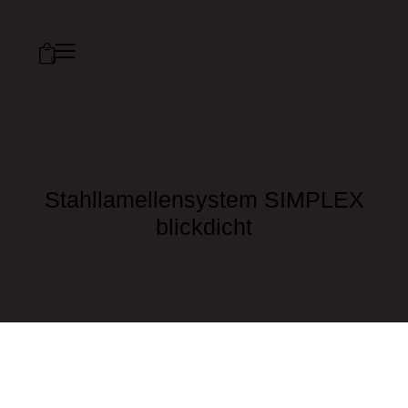
0
Stahllamellensystem SIMPLEX
blickdicht