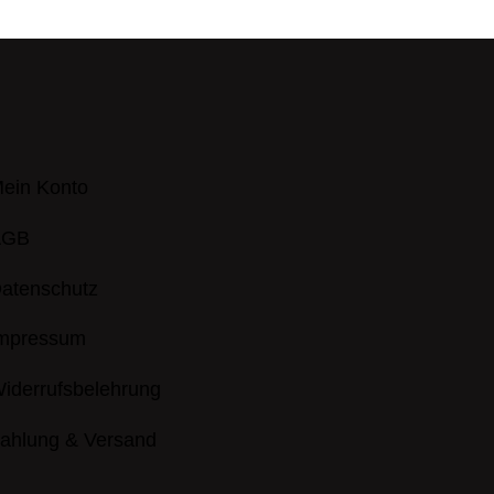
ein Konto
AGB
atenschutz
mpressum
iderrufsbelehrung
ahlung & Versand