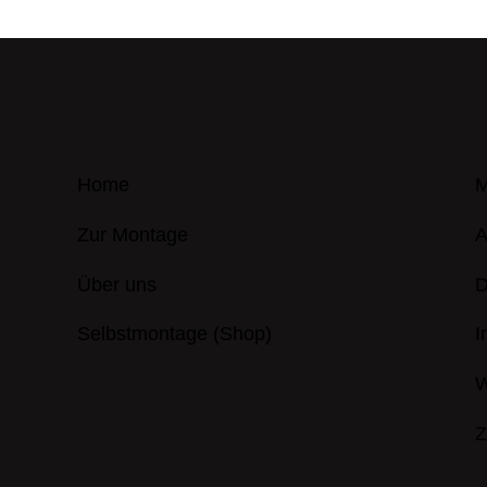
Home
M
Zur Montage
Über uns
D
Selbstmontage (Shop)
I
W
Z