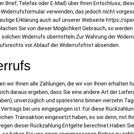
ter Brief, Telefax oder E-Mail) über Ihren Entschluss, die
-Widerrufsformular verwenden, das jedoch nicht vorgesc
eutige Erklärung auch auf unserer Webseite https://sp
Machen Sie von dieser Möglichkeit Gebrauch, so werden wi
solchen Widerrufs übermitteln.Zur Wahrung der Widerruf
ufsrechts vor Ablauf der Widerrufsfrist absenden.
rrufs
n wir Ihnen alle Zahlungen, die wir von Ihnen erhalten ha
ich daraus ergeben, dass Sie eine andere Art der Liefer
aben), unverzüglich und spätestens binnen vierzehn Ta
es Vertrags bei uns eingegangen ist. Für diese Rückzahl
glichen Transaktion eingesetzt haben, es sei denn, mit 
 wegen dieser Rückzahlung Entgelte berechnet.Haben Sie 
l, so haben Sie uns einen angemessenen Betrag zu zahle