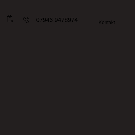
07946 9478974
0
Kontakt