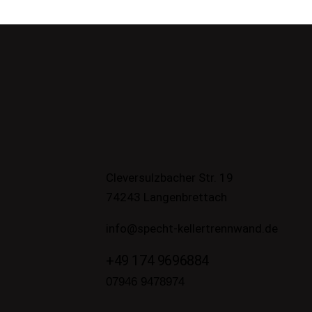
Cleversulzbacher Str. 19
74243 Langenbrettach
info@specht-kellertrennwand.de
+49 174 9696884
07946 9478974